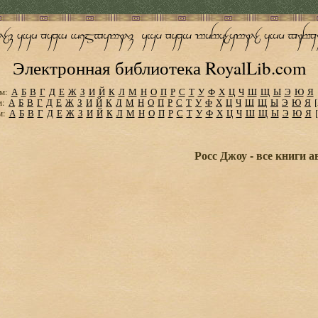
Электронная библиотека RoyalLib.com
м:
А
Б
В
Г
Д
Е
Ж
З
И
Й
К
Л
М
Н
О
П
Р
С
Т
У
Ф
Х
Ц
Ч
Ш
Щ
Ы
Э
Ю
Я
м:
А
Б
В
Г
Д
Е
Ж
З
И
Й
К
Л
М
Н
О
П
Р
С
Т
У
Ф
Х
Ц
Ч
Ш
Щ
Ы
Э
Ю
Я
м:
А
Б
В
Г
Д
Е
Ж
З
И
Й
К
Л
М
Н
О
П
Р
С
Т
У
Ф
Х
Ц
Ч
Ш
Щ
Ы
Э
Ю
Я
Росс Джоу - все книги а