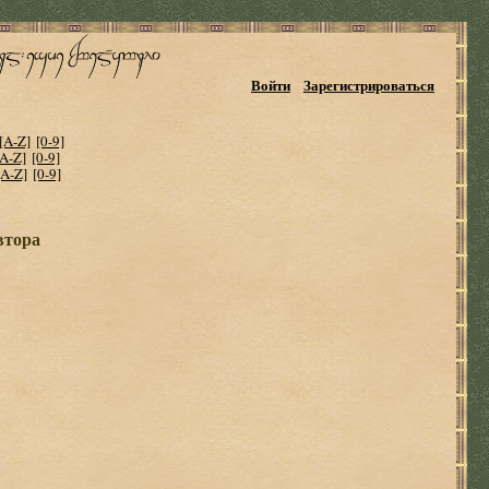
Войти
Зарегистрироваться
[A-Z]
[0-9]
[A-Z]
[0-9]
[A-Z]
[0-9]
втора