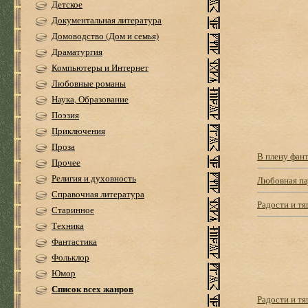
Детское
Документальная литература
Домоводство (Дом и семья)
Драматургия
Компьютеры и Интернет
Любовные романы
Наука, Образование
Поэзия
Приключения
Проза
В плену фан
Прочее
Религия и духовность
Любовная па
Справочная литература
Радости и т
Старинное
Техника
Фантастика
Фольклор
Юмор
Список всех жанров
Радости и тя