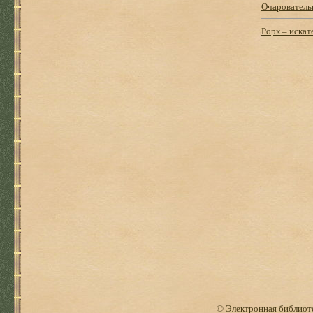
Очарователь
Рорк – иска
© Электронная библиоте