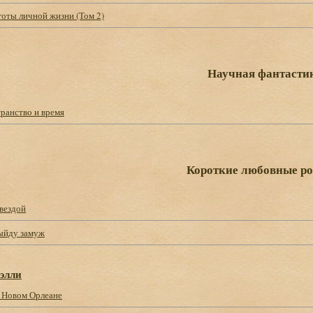
готы личной жизни (Том 2)
Научная фантасти
ранство и время
Короткие любовные р
звездой
выйду замуж
элли
в Новом Орлеане