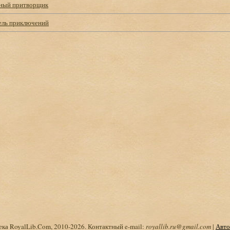
ный притворщик
тель приключений
ка RoyalLib.Com, 2010-2026. Контактный e-mail:
royallib.ru@gmail.com
|
Авто