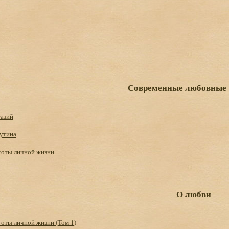
Современные любовные
тазий
утина
яготы личной жизни
О любви
готы личной жизни (Том 1)