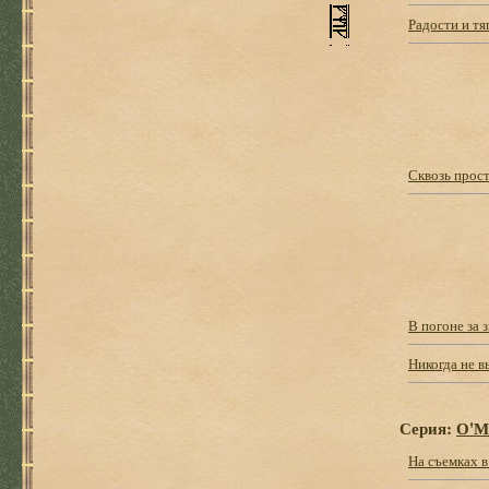
Радости и тя
Сквозь прост
В погоне за 
Никогда не 
Серия:
О'М
На съемках 