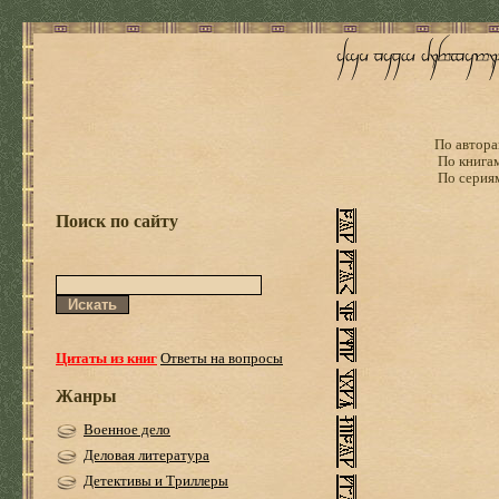
По автора
По книга
По серия
Поиск по сайту
Цитаты из книг
Ответы на вопросы
Жанры
Военное дело
Деловая литература
Детективы и Триллеры