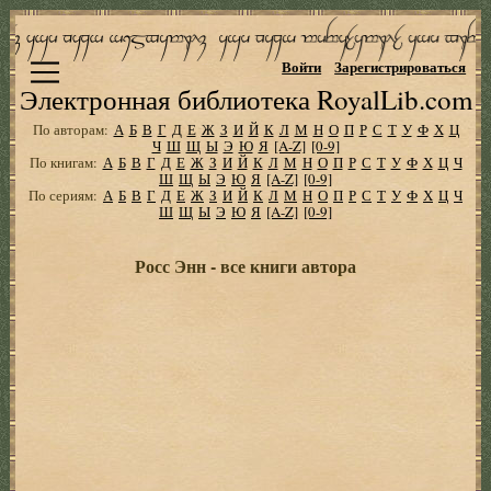
Войти
Зарегистрироваться
Электронная библиотека RoyalLib.com
По авторам:
А
Б
В
Г
Д
Е
Ж
З
И
Й
К
Л
М
Н
О
П
Р
С
Т
У
Ф
Х
Ц
Ч
Ш
Щ
Ы
Э
Ю
Я
[A-Z]
[0-9]
По книгам:
А
Б
В
Г
Д
Е
Ж
З
И
Й
К
Л
М
Н
О
П
Р
С
Т
У
Ф
Х
Ц
Ч
Ш
Щ
Ы
Э
Ю
Я
[A-Z]
[0-9]
По сериям:
А
Б
В
Г
Д
Е
Ж
З
И
Й
К
Л
М
Н
О
П
Р
С
Т
У
Ф
Х
Ц
Ч
Ш
Щ
Ы
Э
Ю
Я
[A-Z]
[0-9]
Росс Энн - все книги автора