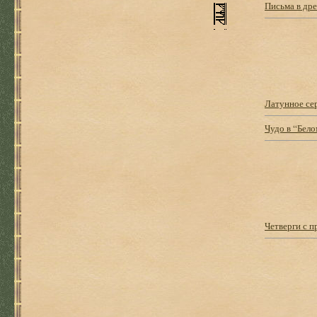
Письма в др
Латунное сер
Чудо в “Бело
Четверги с 