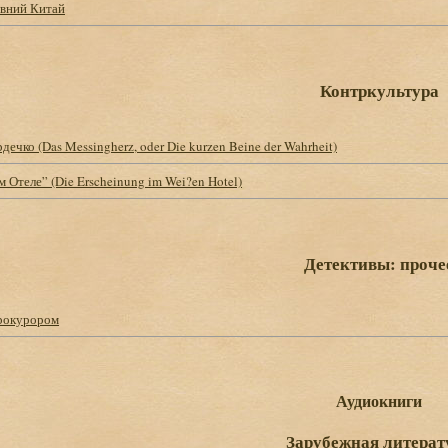
евний Китай
Контркультура
дечко (Das Messingherz, oder Die kurzen Beine der Wahrheit)
м Отеле” (Die Erscheinung im Wei?en Hotel)
Детективы: проче
прокурором
Аудиокниги
Зарубежная литерат