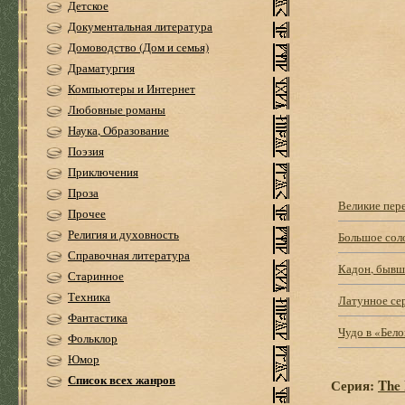
Детское
Документальная литература
Домоводство (Дом и семья)
Драматургия
Компьютеры и Интернет
Любовные романы
Наука, Образование
Поэзия
Приключения
Проза
Великие пер
Прочее
Религия и духовность
Большое сол
Справочная литература
Кадон, бывш
Старинное
Техника
Латунное се
Фантастика
Чудо в «Бело
Фольклор
Юмор
Список всех жанров
Серия:
The 