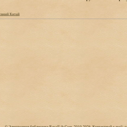
евний Китай
© Электронная библиотека RoyalLib.Com, 2010-2026. Контактный e-mail:
r