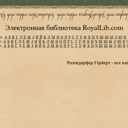
Электронная библиотека RoyalLib.com
м:
А
Б
В
Г
Д
Е
Ж
З
И
Й
К
Л
М
Н
О
П
Р
С
Т
У
Ф
Х
Ц
Ч
Ш
Щ
Ы
Э
Ю
Я
м:
А
Б
В
Г
Д
Е
Ж
З
И
Й
К
Л
М
Н
О
П
Р
С
Т
У
Ф
Х
Ц
Ч
Ш
Щ
Ы
Э
Ю
Я
м:
А
Б
В
Г
Д
Е
Ж
З
И
Й
К
Л
М
Н
О
П
Р
С
Т
У
Ф
Х
Ц
Ч
Ш
Щ
Ы
Э
Ю
Я
Розендорфер Герберт - все кн