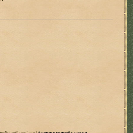
oyallib.ru@gmail.com
|
Авторам и правообладателям