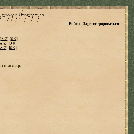
Войти
Зарегистрироваться
[A-Z]
[0-9]
[A-Z]
[0-9]
[A-Z]
[0-9]
иги автора