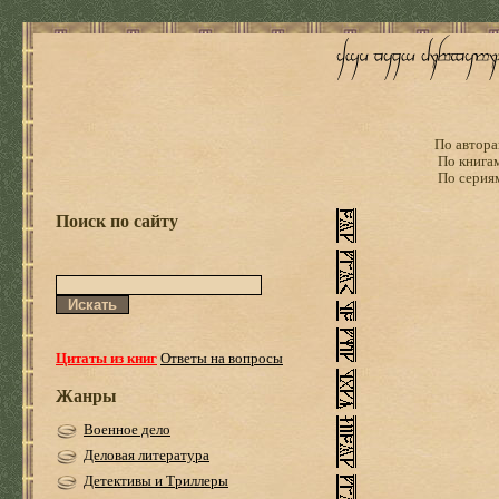
По автора
По книга
По серия
Поиск по сайту
Цитаты из книг
Ответы на вопросы
Жанры
Военное дело
Деловая литература
Детективы и Триллеры