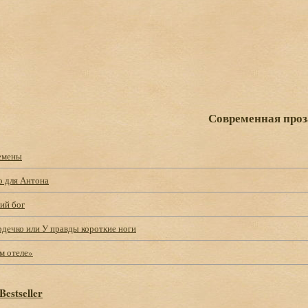
Современная проз
емены
о для Антона
ий бог
рдечко или У правды короткие ноги
м отеле»
Bestseller