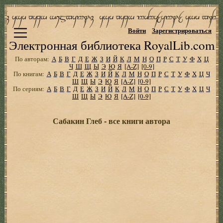
Войти
Зарегистрироваться
Электронная библиотека RoyalLib.com
По авторам:
А
Б
В
Г
Д
Е
Ж
З
И
Й
К
Л
М
Н
О
П
Р
С
Т
У
Ф
Х
Ц
Ч
Ш
Щ
Ы
Э
Ю
Я
[A-Z]
[0-9]
По книгам:
А
Б
В
Г
Д
Е
Ж
З
И
Й
К
Л
М
Н
О
П
Р
С
Т
У
Ф
Х
Ц
Ч
Ш
Щ
Ы
Э
Ю
Я
[A-Z]
[0-9]
По сериям:
А
Б
В
Г
Д
Е
Ж
З
И
Й
К
Л
М
Н
О
П
Р
С
Т
У
Ф
Х
Ц
Ч
Ш
Щ
Ы
Э
Ю
Я
[A-Z]
[0-9]
Сабакин Глеб - все книги автора