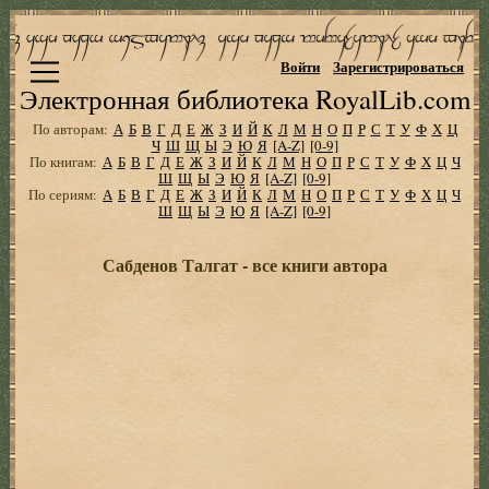
Войти
Зарегистрироваться
Электронная библиотека RoyalLib.com
По авторам:
А
Б
В
Г
Д
Е
Ж
З
И
Й
К
Л
М
Н
О
П
Р
С
Т
У
Ф
Х
Ц
Ч
Ш
Щ
Ы
Э
Ю
Я
[A-Z]
[0-9]
По книгам:
А
Б
В
Г
Д
Е
Ж
З
И
Й
К
Л
М
Н
О
П
Р
С
Т
У
Ф
Х
Ц
Ч
Ш
Щ
Ы
Э
Ю
Я
[A-Z]
[0-9]
По сериям:
А
Б
В
Г
Д
Е
Ж
З
И
Й
К
Л
М
Н
О
П
Р
С
Т
У
Ф
Х
Ц
Ч
Ш
Щ
Ы
Э
Ю
Я
[A-Z]
[0-9]
Сабденов Талгат - все книги автора