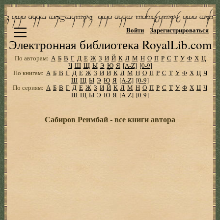
Войти
Зарегистрироваться
Электронная библиотека RoyalLib.com
По авторам:
А
Б
В
Г
Д
Е
Ж
З
И
Й
К
Л
М
Н
О
П
Р
С
Т
У
Ф
Х
Ц
Ч
Ш
Щ
Ы
Э
Ю
Я
[A-Z]
[0-9]
По книгам:
А
Б
В
Г
Д
Е
Ж
З
И
Й
К
Л
М
Н
О
П
Р
С
Т
У
Ф
Х
Ц
Ч
Ш
Щ
Ы
Э
Ю
Я
[A-Z]
[0-9]
По сериям:
А
Б
В
Г
Д
Е
Ж
З
И
Й
К
Л
М
Н
О
П
Р
С
Т
У
Ф
Х
Ц
Ч
Ш
Щ
Ы
Э
Ю
Я
[A-Z]
[0-9]
Сабиров Реимбай - все книги автора