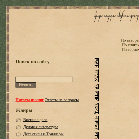
По автора
По книга
По серия
Поиск по сайту
Цитаты из книг
Ответы на вопросы
Жанры
Военное дело
Деловая литература
Детективы и Триллеры