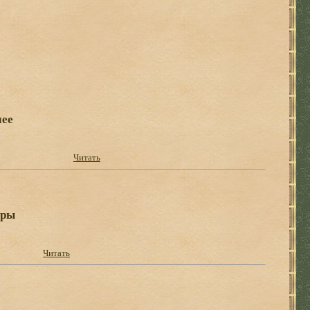
чее
Читать
ары
Читать