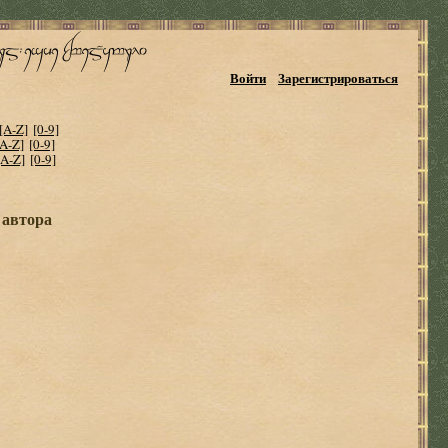
Войти
Зарегистрироваться
[A-Z]
[0-9]
[A-Z]
[0-9]
[A-Z]
[0-9]
 автора