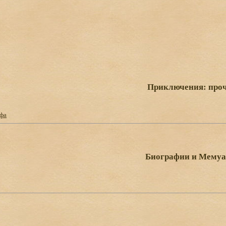
Приключения: про
фа
Биографии и Мему