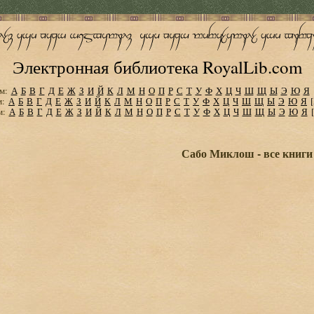
Электронная библиотека RoyalLib.com
м:
А
Б
В
Г
Д
Е
Ж
З
И
Й
К
Л
М
Н
О
П
Р
С
Т
У
Ф
Х
Ц
Ч
Ш
Щ
Ы
Э
Ю
Я
м:
А
Б
В
Г
Д
Е
Ж
З
И
Й
К
Л
М
Н
О
П
Р
С
Т
У
Ф
Х
Ц
Ч
Ш
Щ
Ы
Э
Ю
Я
м:
А
Б
В
Г
Д
Е
Ж
З
И
Й
К
Л
М
Н
О
П
Р
С
Т
У
Ф
Х
Ц
Ч
Ш
Щ
Ы
Э
Ю
Я
Сабо Миклош - все книги