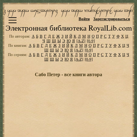
Войти
Зарегистрироваться
Электронная библиотека RoyalLib.com
По авторам:
А
Б
В
Г
Д
Е
Ж
З
И
Й
К
Л
М
Н
О
П
Р
С
Т
У
Ф
Х
Ц
Ч
Ш
Щ
Ы
Э
Ю
Я
[A-Z]
[0-9]
По книгам:
А
Б
В
Г
Д
Е
Ж
З
И
Й
К
Л
М
Н
О
П
Р
С
Т
У
Ф
Х
Ц
Ч
Ш
Щ
Ы
Э
Ю
Я
[A-Z]
[0-9]
По сериям:
А
Б
В
Г
Д
Е
Ж
З
И
Й
К
Л
М
Н
О
П
Р
С
Т
У
Ф
Х
Ц
Ч
Ш
Щ
Ы
Э
Ю
Я
[A-Z]
[0-9]
Сабо Петер - все книги автора