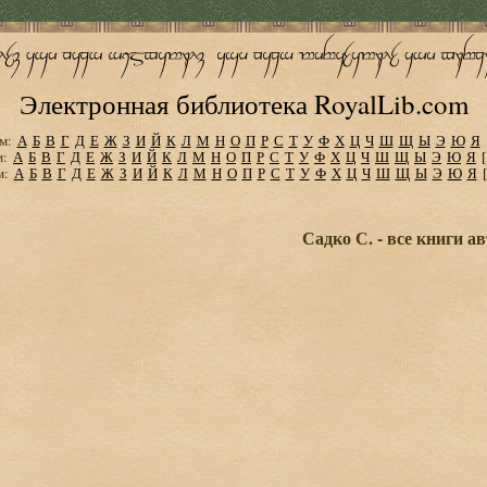
Электронная библиотека RoyalLib.com
м:
А
Б
В
Г
Д
Е
Ж
З
И
Й
К
Л
М
Н
О
П
Р
С
Т
У
Ф
Х
Ц
Ч
Ш
Щ
Ы
Э
Ю
Я
м:
А
Б
В
Г
Д
Е
Ж
З
И
Й
К
Л
М
Н
О
П
Р
С
Т
У
Ф
Х
Ц
Ч
Ш
Щ
Ы
Э
Ю
Я
м:
А
Б
В
Г
Д
Е
Ж
З
И
Й
К
Л
М
Н
О
П
Р
С
Т
У
Ф
Х
Ц
Ч
Ш
Щ
Ы
Э
Ю
Я
Садко С. - все книги а