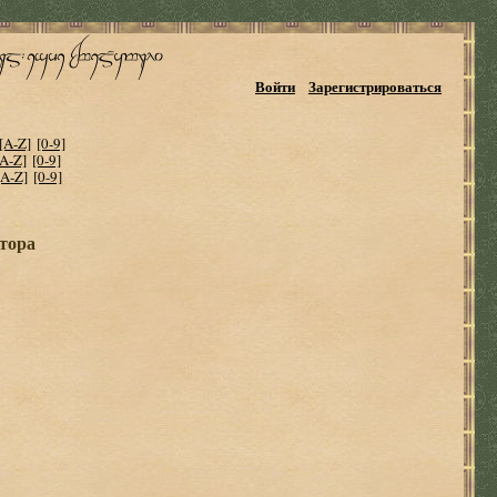
Войти
Зарегистрироваться
[A-Z]
[0-9]
[A-Z]
[0-9]
[A-Z]
[0-9]
втора