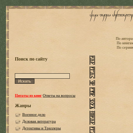
По автора
По книга
По серия
Поиск по сайту
Цитаты из книг
Ответы на вопросы
Жанры
Военное дело
Деловая литература
Детективы и Триллеры