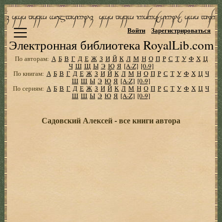
Войти
Зарегистрироваться
Электронная библиотека RoyalLib.com
По авторам:
А
Б
В
Г
Д
Е
Ж
З
И
Й
К
Л
М
Н
О
П
Р
С
Т
У
Ф
Х
Ц
Ч
Ш
Щ
Ы
Э
Ю
Я
[A-Z]
[0-9]
По книгам:
А
Б
В
Г
Д
Е
Ж
З
И
Й
К
Л
М
Н
О
П
Р
С
Т
У
Ф
Х
Ц
Ч
Ш
Щ
Ы
Э
Ю
Я
[A-Z]
[0-9]
По сериям:
А
Б
В
Г
Д
Е
Ж
З
И
Й
К
Л
М
Н
О
П
Р
С
Т
У
Ф
Х
Ц
Ч
Ш
Щ
Ы
Э
Ю
Я
[A-Z]
[0-9]
Садовский Алексей - все книги автора