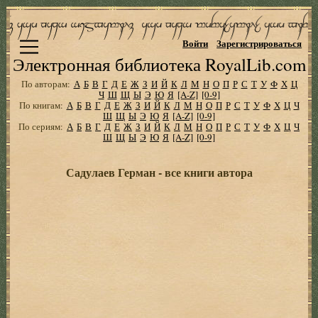
Войти
Зарегистрироваться
Электронная библиотека RoyalLib.com
По авторам:
А
Б
В
Г
Д
Е
Ж
З
И
Й
К
Л
М
Н
О
П
Р
С
Т
У
Ф
Х
Ц
Ч
Ш
Щ
Ы
Э
Ю
Я
[A-Z]
[0-9]
По книгам:
А
Б
В
Г
Д
Е
Ж
З
И
Й
К
Л
М
Н
О
П
Р
С
Т
У
Ф
Х
Ц
Ч
Ш
Щ
Ы
Э
Ю
Я
[A-Z]
[0-9]
По сериям:
А
Б
В
Г
Д
Е
Ж
З
И
Й
К
Л
М
Н
О
П
Р
С
Т
У
Ф
Х
Ц
Ч
Ш
Щ
Ы
Э
Ю
Я
[A-Z]
[0-9]
Садулаев Герман - все книги автора