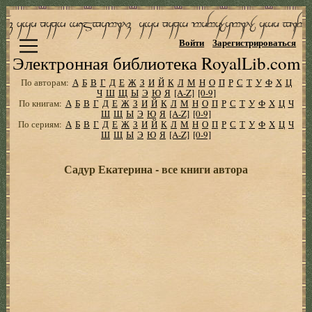
Войти
Зарегистрироваться
Электронная библиотека RoyalLib.com
По авторам:
А
Б
В
Г
Д
Е
Ж
З
И
Й
К
Л
М
Н
О
П
Р
С
Т
У
Ф
Х
Ц
Ч
Ш
Щ
Ы
Э
Ю
Я
[A-Z]
[0-9]
По книгам:
А
Б
В
Г
Д
Е
Ж
З
И
Й
К
Л
М
Н
О
П
Р
С
Т
У
Ф
Х
Ц
Ч
Ш
Щ
Ы
Э
Ю
Я
[A-Z]
[0-9]
По сериям:
А
Б
В
Г
Д
Е
Ж
З
И
Й
К
Л
М
Н
О
П
Р
С
Т
У
Ф
Х
Ц
Ч
Ш
Щ
Ы
Э
Ю
Я
[A-Z]
[0-9]
Садур Екатерина - все книги автора