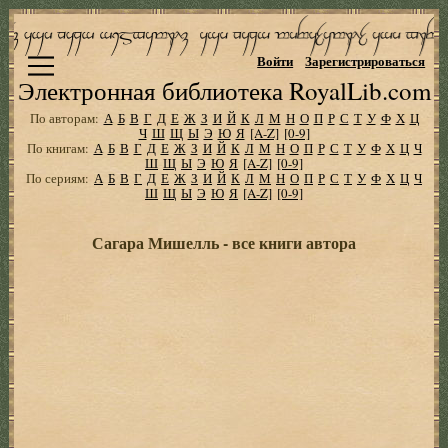
Войти
Зарегистрироваться
Электронная библиотека RoyalLib.com
По авторам:
А
Б
В
Г
Д
Е
Ж
З
И
Й
К
Л
М
Н
О
П
Р
С
Т
У
Ф
Х
Ц
Ч
Ш
Щ
Ы
Э
Ю
Я
[A-Z]
[0-9]
По книгам:
А
Б
В
Г
Д
Е
Ж
З
И
Й
К
Л
М
Н
О
П
Р
С
Т
У
Ф
Х
Ц
Ч
Ш
Щ
Ы
Э
Ю
Я
[A-Z]
[0-9]
По сериям:
А
Б
В
Г
Д
Е
Ж
З
И
Й
К
Л
М
Н
О
П
Р
С
Т
У
Ф
Х
Ц
Ч
Ш
Щ
Ы
Э
Ю
Я
[A-Z]
[0-9]
Сагара Мишелль - все книги автора