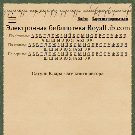
Войти
Зарегистрироваться
Электронная библиотека RoyalLib.com
По авторам:
А
Б
В
Г
Д
Е
Ж
З
И
Й
К
Л
М
Н
О
П
Р
С
Т
У
Ф
Х
Ц
Ч
Ш
Щ
Ы
Э
Ю
Я
[A-Z]
[0-9]
По книгам:
А
Б
В
Г
Д
Е
Ж
З
И
Й
К
Л
М
Н
О
П
Р
С
Т
У
Ф
Х
Ц
Ч
Ш
Щ
Ы
Э
Ю
Я
[A-Z]
[0-9]
По сериям:
А
Б
В
Г
Д
Е
Ж
З
И
Й
К
Л
М
Н
О
П
Р
С
Т
У
Ф
Х
Ц
Ч
Ш
Щ
Ы
Э
Ю
Я
[A-Z]
[0-9]
Сагуль Клара - все книги автора