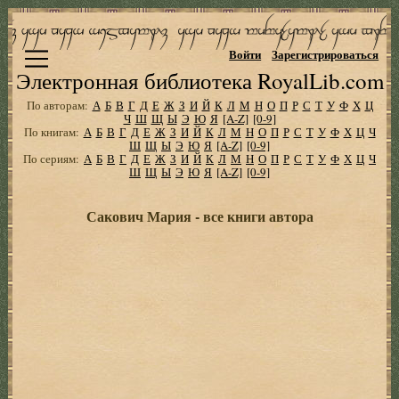
Войти
Зарегистрироваться
Электронная библиотека RoyalLib.com
По авторам:
А
Б
В
Г
Д
Е
Ж
З
И
Й
К
Л
М
Н
О
П
Р
С
Т
У
Ф
Х
Ц
Ч
Ш
Щ
Ы
Э
Ю
Я
[A-Z]
[0-9]
По книгам:
А
Б
В
Г
Д
Е
Ж
З
И
Й
К
Л
М
Н
О
П
Р
С
Т
У
Ф
Х
Ц
Ч
Ш
Щ
Ы
Э
Ю
Я
[A-Z]
[0-9]
По сериям:
А
Б
В
Г
Д
Е
Ж
З
И
Й
К
Л
М
Н
О
П
Р
С
Т
У
Ф
Х
Ц
Ч
Ш
Щ
Ы
Э
Ю
Я
[A-Z]
[0-9]
Сакович Мария - все книги автора