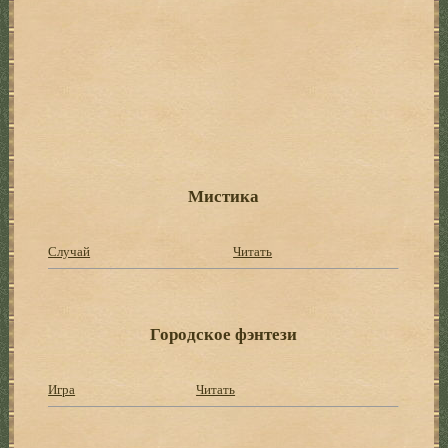
Мистика
Случай
Читать
Городское фэнтези
Игра
Читать