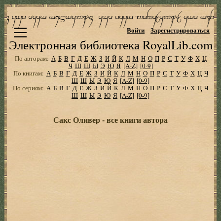
Войти
Зарегистрироваться
Электронная библиотека RoyalLib.com
По авторам:
А
Б
В
Г
Д
Е
Ж
З
И
Й
К
Л
М
Н
О
П
Р
С
Т
У
Ф
Х
Ц
Ч
Ш
Щ
Ы
Э
Ю
Я
[A-Z]
[0-9]
По книгам:
А
Б
В
Г
Д
Е
Ж
З
И
Й
К
Л
М
Н
О
П
Р
С
Т
У
Ф
Х
Ц
Ч
Ш
Щ
Ы
Э
Ю
Я
[A-Z]
[0-9]
По сериям:
А
Б
В
Г
Д
Е
Ж
З
И
Й
К
Л
М
Н
О
П
Р
С
Т
У
Ф
Х
Ц
Ч
Ш
Щ
Ы
Э
Ю
Я
[A-Z]
[0-9]
Сакс Оливер - все книги автора