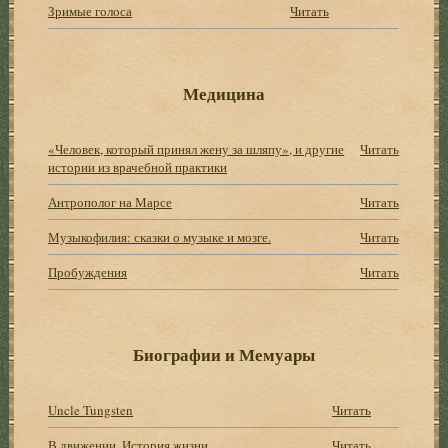
Зримые голоса
Читать
Медицина
«Человек, который принял жену за шляпу», и другие
Читать
истории из врачебной практики
Антрополог на Марсе
Читать
Музыкофилия: сказки о музыке и мозге.
Читать
Пробуждения
Читать
Биографии и Мемуары
Uncle Tungsten
Читать
В движении. История жизни
Читать