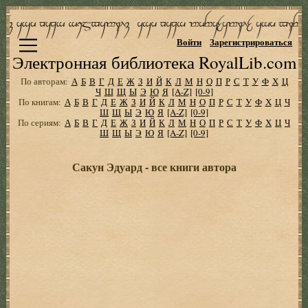
Войти
Зарегистрироваться
Электронная библиотека RoyalLib.com
По авторам:
А
Б
В
Г
Д
Е
Ж
З
И
Й
К
Л
М
Н
О
П
Р
С
Т
У
Ф
Х
Ц
Ч
Ш
Щ
Ы
Э
Ю
Я
[A-Z]
[0-9]
По книгам:
А
Б
В
Г
Д
Е
Ж
З
И
Й
К
Л
М
Н
О
П
Р
С
Т
У
Ф
Х
Ц
Ч
Ш
Щ
Ы
Э
Ю
Я
[A-Z]
[0-9]
По сериям:
А
Б
В
Г
Д
Е
Ж
З
И
Й
К
Л
М
Н
О
П
Р
С
Т
У
Ф
Х
Ц
Ч
Ш
Щ
Ы
Э
Ю
Я
[A-Z]
[0-9]
Сакун Эдуард - все книги автора