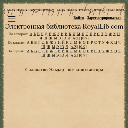
Войти
Зарегистрироваться
Электронная библиотека RoyalLib.com
По авторам:
А
Б
В
Г
Д
Е
Ж
З
И
Й
К
Л
М
Н
О
П
Р
С
Т
У
Ф
Х
Ц
Ч
Ш
Щ
Ы
Э
Ю
Я
[A-Z]
[0-9]
По книгам:
А
Б
В
Г
Д
Е
Ж
З
И
Й
К
Л
М
Н
О
П
Р
С
Т
У
Ф
Х
Ц
Ч
Ш
Щ
Ы
Э
Ю
Я
[A-Z]
[0-9]
По сериям:
А
Б
В
Г
Д
Е
Ж
З
И
Й
К
Л
М
Н
О
П
Р
С
Т
У
Ф
Х
Ц
Ч
Ш
Щ
Ы
Э
Ю
Я
[A-Z]
[0-9]
Салаватов Эльдар - все книги автора