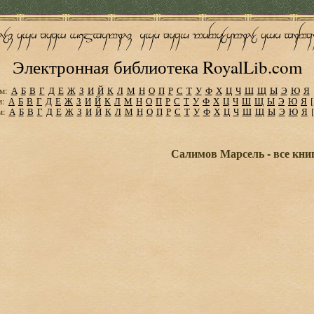
Электронная библиотека RoyalLib.com
м:
А
Б
В
Г
Д
Е
Ж
З
И
Й
К
Л
М
Н
О
П
Р
С
Т
У
Ф
Х
Ц
Ч
Ш
Щ
Ы
Э
Ю
Я
м:
А
Б
В
Г
Д
Е
Ж
З
И
Й
К
Л
М
Н
О
П
Р
С
Т
У
Ф
Х
Ц
Ч
Ш
Щ
Ы
Э
Ю
Я
м:
А
Б
В
Г
Д
Е
Ж
З
И
Й
К
Л
М
Н
О
П
Р
С
Т
У
Ф
Х
Ц
Ч
Ш
Щ
Ы
Э
Ю
Я
Салимов Марсель - все кни