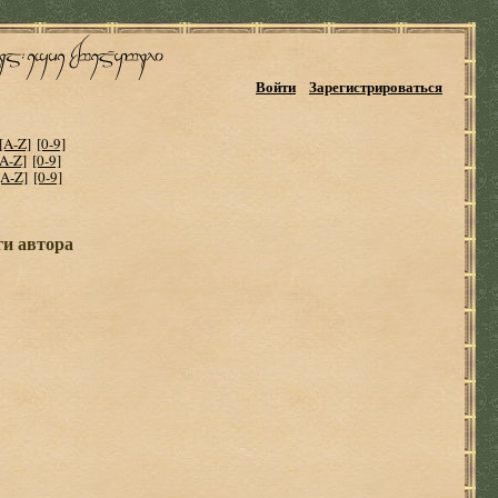
Войти
Зарегистрироваться
[A-Z]
[0-9]
[A-Z]
[0-9]
[A-Z]
[0-9]
ги автора