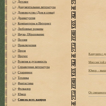
Детское
Документальная литература
Домоводство (Дом и семья)
Драматургия
Компьютеры и Интернет
Любовные романы
Наука, Образование
Поэзия
Приключения
Проза
Камушек с д
Прочее
Религия и духовность
Миссия той 
Справочная литература
Юмор – выше
Старинное
Техника
Фантастика
Фольклор
От смешного 
Юмор
Список всех жанров