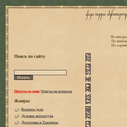
По автора
По книга
По серия
Поиск по сайту
Цитаты из книг
Ответы на вопросы
Жанры
Военное дело
Деловая литература
Детективы и Триллеры