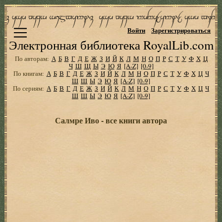
Войти
Зарегистрироваться
Электронная библиотека RoyalLib.com
По авторам:
А
Б
В
Г
Д
Е
Ж
З
И
Й
К
Л
М
Н
О
П
Р
С
Т
У
Ф
Х
Ц
Ч
Ш
Щ
Ы
Э
Ю
Я
[A-Z]
[0-9]
По книгам:
А
Б
В
Г
Д
Е
Ж
З
И
Й
К
Л
М
Н
О
П
Р
С
Т
У
Ф
Х
Ц
Ч
Ш
Щ
Ы
Э
Ю
Я
[A-Z]
[0-9]
По сериям:
А
Б
В
Г
Д
Е
Ж
З
И
Й
К
Л
М
Н
О
П
Р
С
Т
У
Ф
Х
Ц
Ч
Ш
Щ
Ы
Э
Ю
Я
[A-Z]
[0-9]
Салмре Иво - все книги автора