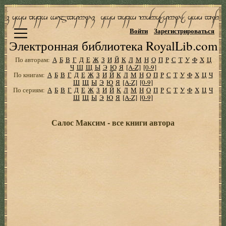
Войти
Зарегистрироваться
Электронная библиотека RoyalLib.com
По авторам:
А
Б
В
Г
Д
Е
Ж
З
И
Й
К
Л
М
Н
О
П
Р
С
Т
У
Ф
Х
Ц
Ч
Ш
Щ
Ы
Э
Ю
Я
[A-Z]
[0-9]
По книгам:
А
Б
В
Г
Д
Е
Ж
З
И
Й
К
Л
М
Н
О
П
Р
С
Т
У
Ф
Х
Ц
Ч
Ш
Щ
Ы
Э
Ю
Я
[A-Z]
[0-9]
По сериям:
А
Б
В
Г
Д
Е
Ж
З
И
Й
К
Л
М
Н
О
П
Р
С
Т
У
Ф
Х
Ц
Ч
Ш
Щ
Ы
Э
Ю
Я
[A-Z]
[0-9]
Салос Максим - все книги автора