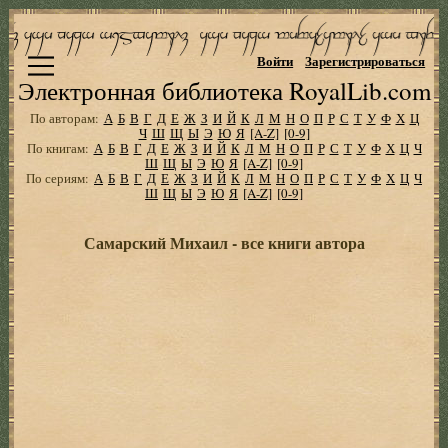
Войти
Зарегистрироваться
Электронная библиотека RoyalLib.com
По авторам:
А
Б
В
Г
Д
Е
Ж
З
И
Й
К
Л
М
Н
О
П
Р
С
Т
У
Ф
Х
Ц
Ч
Ш
Щ
Ы
Э
Ю
Я
[A-Z]
[0-9]
По книгам:
А
Б
В
Г
Д
Е
Ж
З
И
Й
К
Л
М
Н
О
П
Р
С
Т
У
Ф
Х
Ц
Ч
Ш
Щ
Ы
Э
Ю
Я
[A-Z]
[0-9]
По сериям:
А
Б
В
Г
Д
Е
Ж
З
И
Й
К
Л
М
Н
О
П
Р
С
Т
У
Ф
Х
Ц
Ч
Ш
Щ
Ы
Э
Ю
Я
[A-Z]
[0-9]
Самарский Михаил - все книги автора