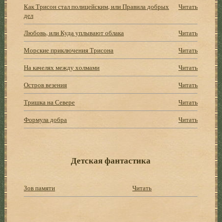
Как Трисон стал полицейским, или Правила добрых
Читать
дел
Любовь, или Куда уплывают облака
Читать
Морские приключения Трисона
Читать
На качелях между холмами
Читать
Остров везения
Читать
Тришка на Севере
Читать
Формула добра
Читать
Детская фантастика
Зов памяти
Читать