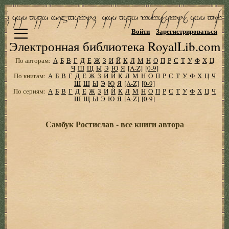
Войти
Зарегистрироваться
Электронная библиотека RoyalLib.com
По авторам:
А
Б
В
Г
Д
Е
Ж
З
И
Й
К
Л
М
Н
О
П
Р
С
Т
У
Ф
Х
Ц
Ч
Ш
Щ
Ы
Э
Ю
Я
[A-Z]
[0-9]
По книгам:
А
Б
В
Г
Д
Е
Ж
З
И
Й
К
Л
М
Н
О
П
Р
С
Т
У
Ф
Х
Ц
Ч
Ш
Щ
Ы
Э
Ю
Я
[A-Z]
[0-9]
По сериям:
А
Б
В
Г
Д
Е
Ж
З
И
Й
К
Л
М
Н
О
П
Р
С
Т
У
Ф
Х
Ц
Ч
Ш
Щ
Ы
Э
Ю
Я
[A-Z]
[0-9]
Самбук Ростислав - все книги автора