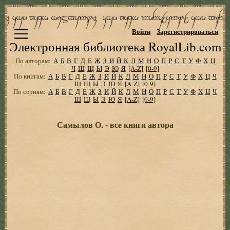
Войти
Зарегистрироваться
Электронная библиотека RoyalLib.com
По авторам:
А
Б
В
Г
Д
Е
Ж
З
И
Й
К
Л
М
Н
О
П
Р
С
Т
У
Ф
Х
Ц
Ч
Ш
Щ
Ы
Э
Ю
Я
[A-Z]
[0-9]
По книгам:
А
Б
В
Г
Д
Е
Ж
З
И
Й
К
Л
М
Н
О
П
Р
С
Т
У
Ф
Х
Ц
Ч
Ш
Щ
Ы
Э
Ю
Я
[A-Z]
[0-9]
По сериям:
А
Б
В
Г
Д
Е
Ж
З
И
Й
К
Л
М
Н
О
П
Р
С
Т
У
Ф
Х
Ц
Ч
Ш
Щ
Ы
Э
Ю
Я
[A-Z]
[0-9]
Самылов О. - все книги автора