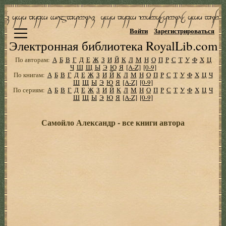
Войти
Зарегистрироваться
Электронная библиотека RoyalLib.com
По авторам:
А
Б
В
Г
Д
Е
Ж
З
И
Й
К
Л
М
Н
О
П
Р
С
Т
У
Ф
Х
Ц
Ч
Ш
Щ
Ы
Э
Ю
Я
[A-Z]
[0-9]
По книгам:
А
Б
В
Г
Д
Е
Ж
З
И
Й
К
Л
М
Н
О
П
Р
С
Т
У
Ф
Х
Ц
Ч
Ш
Щ
Ы
Э
Ю
Я
[A-Z]
[0-9]
По сериям:
А
Б
В
Г
Д
Е
Ж
З
И
Й
К
Л
М
Н
О
П
Р
С
Т
У
Ф
Х
Ц
Ч
Ш
Щ
Ы
Э
Ю
Я
[A-Z]
[0-9]
Самойло Александр - все книги автора