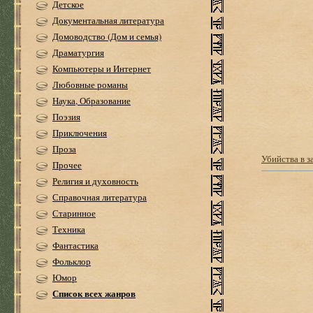
Детское
Документальная литература
Домоводство (Дом и семья)
Драматургия
Компьютеры и Интернет
Любовные романы
Наука, Образование
Поэзия
Приключения
Проза
Убийства в з
Прочее
Религия и духовность
Справочная литература
Старинное
Техника
Фантастика
Фольклор
Юмор
Список всех жанров