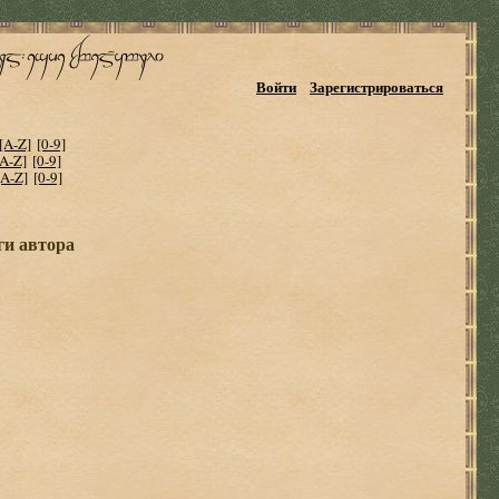
Войти
Зарегистрироваться
[A-Z]
[0-9]
[A-Z]
[0-9]
[A-Z]
[0-9]
ги автора