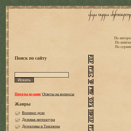
По автора
По книга
По серия
Поиск по сайту
Цитаты из книг
Ответы на вопросы
Жанры
Военное дело
Деловая литература
Детективы и Триллеры