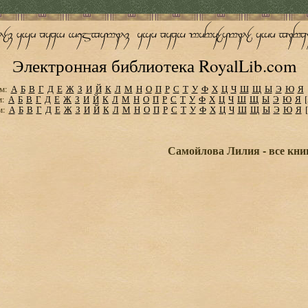
Электронная библиотека RoyalLib.com
м:
А
Б
В
Г
Д
Е
Ж
З
И
Й
К
Л
М
Н
О
П
Р
С
Т
У
Ф
Х
Ц
Ч
Ш
Щ
Ы
Э
Ю
Я
м:
А
Б
В
Г
Д
Е
Ж
З
И
Й
К
Л
М
Н
О
П
Р
С
Т
У
Ф
Х
Ц
Ч
Ш
Щ
Ы
Э
Ю
Я
м:
А
Б
В
Г
Д
Е
Ж
З
И
Й
К
Л
М
Н
О
П
Р
С
Т
У
Ф
Х
Ц
Ч
Ш
Щ
Ы
Э
Ю
Я
Самойлова Лилия - все кни