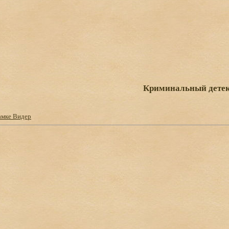
Криминальный дете
амке Видер