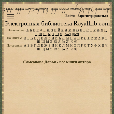
Войти
Зарегистрироваться
Электронная библиотека RoyalLib.com
По авторам:
А
Б
В
Г
Д
Е
Ж
З
И
Й
К
Л
М
Н
О
П
Р
С
Т
У
Ф
Х
Ц
Ч
Ш
Щ
Ы
Э
Ю
Я
[A-Z]
[0-9]
По книгам:
А
Б
В
Г
Д
Е
Ж
З
И
Й
К
Л
М
Н
О
П
Р
С
Т
У
Ф
Х
Ц
Ч
Ш
Щ
Ы
Э
Ю
Я
[A-Z]
[0-9]
По сериям:
А
Б
В
Г
Д
Е
Ж
З
И
Й
К
Л
М
Н
О
П
Р
С
Т
У
Ф
Х
Ц
Ч
Ш
Щ
Ы
Э
Ю
Я
[A-Z]
[0-9]
Самсонова Дарья - все книги автора