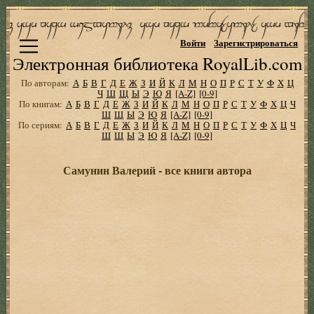
Войти
Зарегистрироваться
Электронная библиотека RoyalLib.com
По авторам:
А
Б
В
Г
Д
Е
Ж
З
И
Й
К
Л
М
Н
О
П
Р
С
Т
У
Ф
Х
Ц
Ч
Ш
Щ
Ы
Э
Ю
Я
[A-Z]
[0-9]
По книгам:
А
Б
В
Г
Д
Е
Ж
З
И
Й
К
Л
М
Н
О
П
Р
С
Т
У
Ф
Х
Ц
Ч
Ш
Щ
Ы
Э
Ю
Я
[A-Z]
[0-9]
По сериям:
А
Б
В
Г
Д
Е
Ж
З
И
Й
К
Л
М
Н
О
П
Р
С
Т
У
Ф
Х
Ц
Ч
Ш
Щ
Ы
Э
Ю
Я
[A-Z]
[0-9]
Самунин Валерий - все книги автора