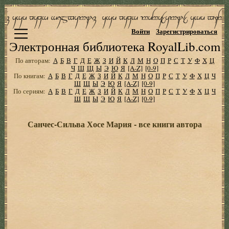
Войти
Зарегистрироваться
Электронная библиотека RoyalLib.com
По авторам:
А
Б
В
Г
Д
Е
Ж
З
И
Й
К
Л
М
Н
О
П
Р
С
Т
У
Ф
Х
Ц
Ч
Ш
Щ
Ы
Э
Ю
Я
[A-Z]
[0-9]
По книгам:
А
Б
В
Г
Д
Е
Ж
З
И
Й
К
Л
М
Н
О
П
Р
С
Т
У
Ф
Х
Ц
Ч
Ш
Щ
Ы
Э
Ю
Я
[A-Z]
[0-9]
По сериям:
А
Б
В
Г
Д
Е
Ж
З
И
Й
К
Л
М
Н
О
П
Р
С
Т
У
Ф
Х
Ц
Ч
Ш
Щ
Ы
Э
Ю
Я
[A-Z]
[0-9]
Санчес-Сильва Хосе Мария - все книги автора