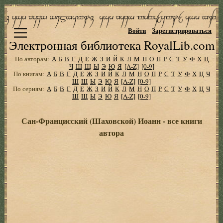
Войти
Зарегистрироваться
Электронная библиотека RoyalLib.com
По авторам:
А
Б
В
Г
Д
Е
Ж
З
И
Й
К
Л
М
Н
О
П
Р
С
Т
У
Ф
Х
Ц
Ч
Ш
Щ
Ы
Э
Ю
Я
[A-Z]
[0-9]
По книгам:
А
Б
В
Г
Д
Е
Ж
З
И
Й
К
Л
М
Н
О
П
Р
С
Т
У
Ф
Х
Ц
Ч
Ш
Щ
Ы
Э
Ю
Я
[A-Z]
[0-9]
По сериям:
А
Б
В
Г
Д
Е
Ж
З
И
Й
К
Л
М
Н
О
П
Р
С
Т
У
Ф
Х
Ц
Ч
Ш
Щ
Ы
Э
Ю
Я
[A-Z]
[0-9]
Сан-Францисский (Шаховской) Иоанн - все книги
автора