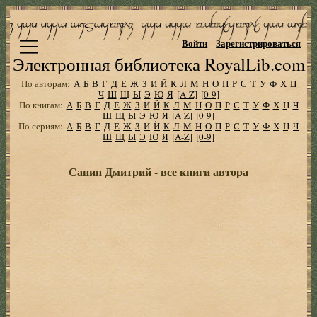
Войти
Зарегистрироваться
Электронная библиотека RoyalLib.com
По авторам:
А
Б
В
Г
Д
Е
Ж
З
И
Й
К
Л
М
Н
О
П
Р
С
Т
У
Ф
Х
Ц
Ч
Ш
Щ
Ы
Э
Ю
Я
[A-Z]
[0-9]
По книгам:
А
Б
В
Г
Д
Е
Ж
З
И
Й
К
Л
М
Н
О
П
Р
С
Т
У
Ф
Х
Ц
Ч
Ш
Щ
Ы
Э
Ю
Я
[A-Z]
[0-9]
По сериям:
А
Б
В
Г
Д
Е
Ж
З
И
Й
К
Л
М
Н
О
П
Р
С
Т
У
Ф
Х
Ц
Ч
Ш
Щ
Ы
Э
Ю
Я
[A-Z]
[0-9]
Санин Дмитрий - все книги автора