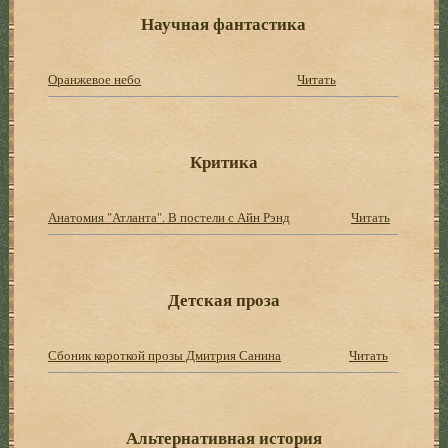
Научная фантастика
Оранжевое небо
Читать
Критика
Анатомия "Атланта". В постели с Айн Рэнд
Читать
Детская проза
Сбоник короткой прозы Дмитрия Санина
Читать
Альтернативная история