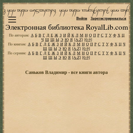
Войти
Зарегистрироваться
Электронная библиотека RoyalLib.com
По авторам:
А
Б
В
Г
Д
Е
Ж
З
И
Й
К
Л
М
Н
О
П
Р
С
Т
У
Ф
Х
Ц
Ч
Ш
Щ
Ы
Э
Ю
Я
[A-Z]
[0-9]
По книгам:
А
Б
В
Г
Д
Е
Ж
З
И
Й
К
Л
М
Н
О
П
Р
С
Т
У
Ф
Х
Ц
Ч
Ш
Щ
Ы
Э
Ю
Я
[A-Z]
[0-9]
По сериям:
А
Б
В
Г
Д
Е
Ж
З
И
Й
К
Л
М
Н
О
П
Р
С
Т
У
Ф
Х
Ц
Ч
Ш
Щ
Ы
Э
Ю
Я
[A-Z]
[0-9]
Саньков Владимир - все книги автора