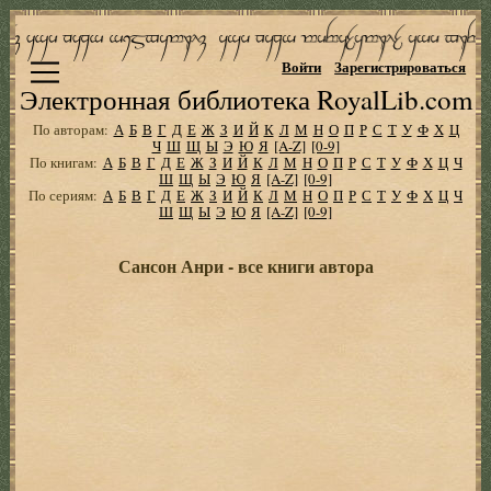
Войти
Зарегистрироваться
Электронная библиотека RoyalLib.com
По авторам:
А
Б
В
Г
Д
Е
Ж
З
И
Й
К
Л
М
Н
О
П
Р
С
Т
У
Ф
Х
Ц
Ч
Ш
Щ
Ы
Э
Ю
Я
[A-Z]
[0-9]
По книгам:
А
Б
В
Г
Д
Е
Ж
З
И
Й
К
Л
М
Н
О
П
Р
С
Т
У
Ф
Х
Ц
Ч
Ш
Щ
Ы
Э
Ю
Я
[A-Z]
[0-9]
По сериям:
А
Б
В
Г
Д
Е
Ж
З
И
Й
К
Л
М
Н
О
П
Р
С
Т
У
Ф
Х
Ц
Ч
Ш
Щ
Ы
Э
Ю
Я
[A-Z]
[0-9]
Сансон Анри - все книги автора