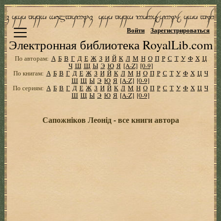
Войти
Зарегистрироваться
Электронная библиотека RoyalLib.com
По авторам:
А
Б
В
Г
Д
Е
Ж
З
И
Й
К
Л
М
Н
О
П
Р
С
Т
У
Ф
Х
Ц
Ч
Ш
Щ
Ы
Э
Ю
Я
[A-Z]
[0-9]
По книгам:
А
Б
В
Г
Д
Е
Ж
З
И
Й
К
Л
М
Н
О
П
Р
С
Т
У
Ф
Х
Ц
Ч
Ш
Щ
Ы
Э
Ю
Я
[A-Z]
[0-9]
По сериям:
А
Б
В
Г
Д
Е
Ж
З
И
Й
К
Л
М
Н
О
П
Р
С
Т
У
Ф
Х
Ц
Ч
Ш
Щ
Ы
Э
Ю
Я
[A-Z]
[0-9]
Сапожніков Леонід - все книги автора