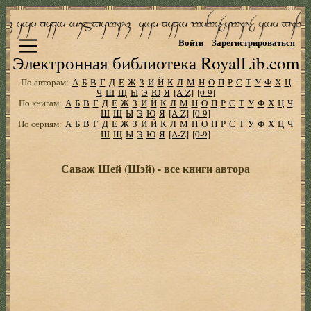
Войти
Зарегистрироваться
Электронная библиотека RoyalLib.com
По авторам:
А
Б
В
Г
Д
Е
Ж
З
И
Й
К
Л
М
Н
О
П
Р
С
Т
У
Ф
Х
Ц
Ч
Ш
Щ
Ы
Э
Ю
Я
[A-Z]
[0-9]
По книгам:
А
Б
В
Г
Д
Е
Ж
З
И
Й
К
Л
М
Н
О
П
Р
С
Т
У
Ф
Х
Ц
Ч
Ш
Щ
Ы
Э
Ю
Я
[A-Z]
[0-9]
По сериям:
А
Б
В
Г
Д
Е
Ж
З
И
Й
К
Л
М
Н
О
П
Р
С
Т
У
Ф
Х
Ц
Ч
Ш
Щ
Ы
Э
Ю
Я
[A-Z]
[0-9]
Саваж Шей (Шэй) - все книги автора