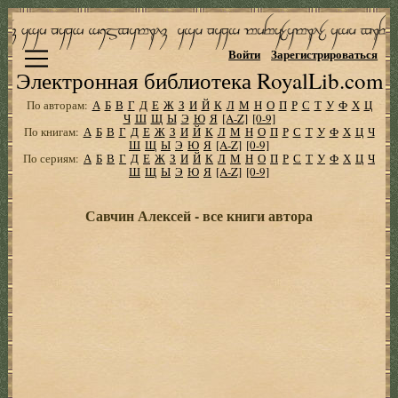
Войти
Зарегистрироваться
Электронная библиотека RoyalLib.com
По авторам:
А
Б
В
Г
Д
Е
Ж
З
И
Й
К
Л
М
Н
О
П
Р
С
Т
У
Ф
Х
Ц
Ч
Ш
Щ
Ы
Э
Ю
Я
[A-Z]
[0-9]
По книгам:
А
Б
В
Г
Д
Е
Ж
З
И
Й
К
Л
М
Н
О
П
Р
С
Т
У
Ф
Х
Ц
Ч
Ш
Щ
Ы
Э
Ю
Я
[A-Z]
[0-9]
По сериям:
А
Б
В
Г
Д
Е
Ж
З
И
Й
К
Л
М
Н
О
П
Р
С
Т
У
Ф
Х
Ц
Ч
Ш
Щ
Ы
Э
Ю
Я
[A-Z]
[0-9]
Савчин Алексей - все книги автора