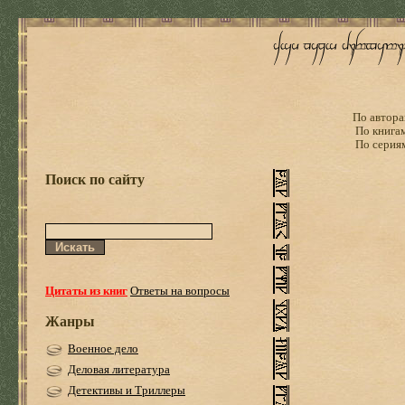
По автора
По книга
По серия
Поиск по сайту
Цитаты из книг
Ответы на вопросы
Жанры
Военное дело
Деловая литература
Детективы и Триллеры