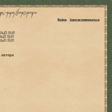
Войти
Зарегистрироваться
[A-Z]
[0-9]
[A-Z]
[0-9]
[A-Z]
[0-9]
и автора