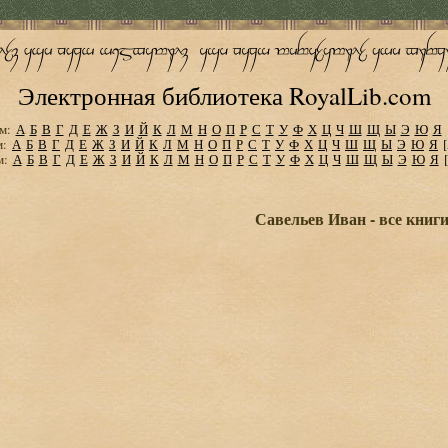
Электронная библиотека RoyalLib.com
м:
А
Б
В
Г
Д
Е
Ж
З
И
Й
К
Л
М
Н
О
П
Р
С
Т
У
Ф
Х
Ц
Ч
Ш
Щ
Ы
Э
Ю
Я
м:
А
Б
В
Г
Д
Е
Ж
З
И
Й
К
Л
М
Н
О
П
Р
С
Т
У
Ф
Х
Ц
Ч
Ш
Щ
Ы
Э
Ю
Я
м:
А
Б
В
Г
Д
Е
Ж
З
И
Й
К
Л
М
Н
О
П
Р
С
Т
У
Ф
Х
Ц
Ч
Ш
Щ
Ы
Э
Ю
Я
Савельев Иван - все книг