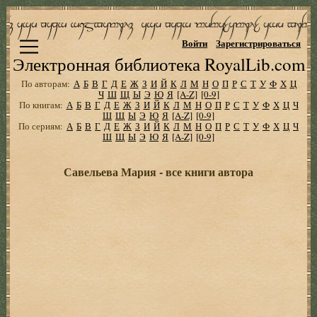
Войти
Зарегистрироваться
Электронная библиотека RoyalLib.com
По авторам:
А
Б
В
Г
Д
Е
Ж
З
И
Й
К
Л
М
Н
О
П
Р
С
Т
У
Ф
Х
Ц
Ч
Ш
Щ
Ы
Э
Ю
Я
[A-Z]
[0-9]
По книгам:
А
Б
В
Г
Д
Е
Ж
З
И
Й
К
Л
М
Н
О
П
Р
С
Т
У
Ф
Х
Ц
Ч
Ш
Щ
Ы
Э
Ю
Я
[A-Z]
[0-9]
По сериям:
А
Б
В
Г
Д
Е
Ж
З
И
Й
К
Л
М
Н
О
П
Р
С
Т
У
Ф
Х
Ц
Ч
Ш
Щ
Ы
Э
Ю
Я
[A-Z]
[0-9]
Савельева Мария - все книги автора