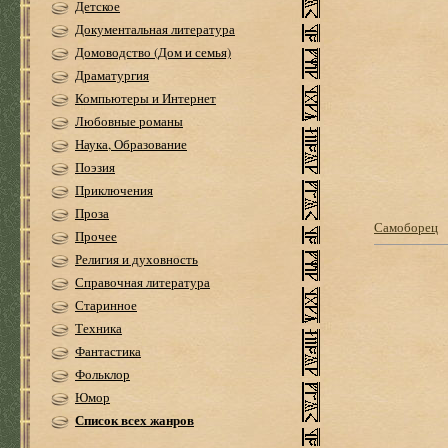
Детское
Документальная литература
Домоводство (Дом и семья)
Драматургия
Компьютеры и Интернет
Любовные романы
Наука, Образование
Поэзия
Приключения
Проза
Самоборец
Прочее
Религия и духовность
Справочная литература
Старинное
Техника
Фантастика
Фольклор
Юмор
Список всех жанров