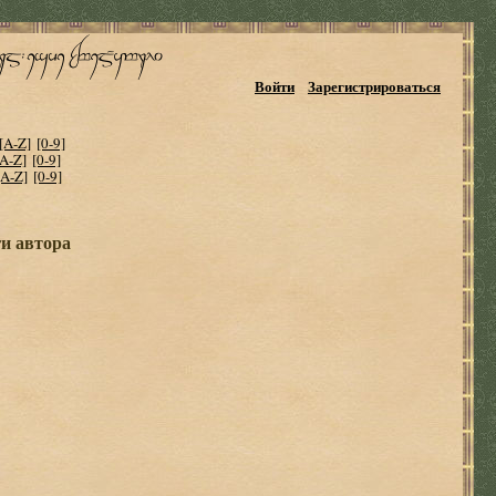
Войти
Зарегистрироваться
[A-Z]
[0-9]
[A-Z]
[0-9]
[A-Z]
[0-9]
ги автора