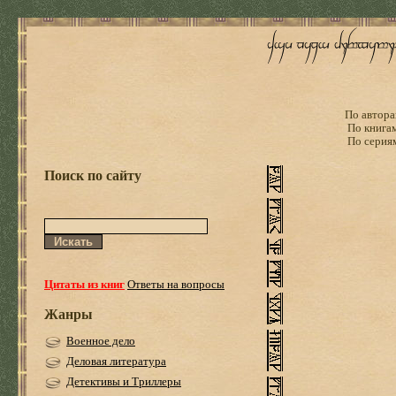
По автора
По книга
По серия
Поиск по сайту
Цитаты из книг
Ответы на вопросы
Жанры
Военное дело
Деловая литература
Детективы и Триллеры