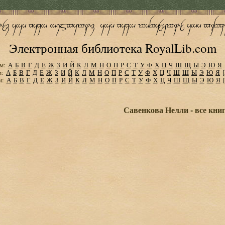
Электронная библиотека RoyalLib.com
м:
А
Б
В
Г
Д
Е
Ж
З
И
Й
К
Л
М
Н
О
П
Р
С
Т
У
Ф
Х
Ц
Ч
Ш
Щ
Ы
Э
Ю
Я
м:
А
Б
В
Г
Д
Е
Ж
З
И
Й
К
Л
М
Н
О
П
Р
С
Т
У
Ф
Х
Ц
Ч
Ш
Щ
Ы
Э
Ю
Я
м:
А
Б
В
Г
Д
Е
Ж
З
И
Й
К
Л
М
Н
О
П
Р
С
Т
У
Ф
Х
Ц
Ч
Ш
Щ
Ы
Э
Ю
Я
Савенкова Нелли - все кни