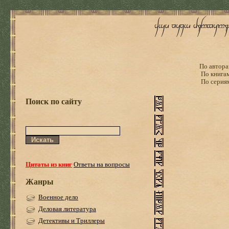
По автора
По книга
По серия
Поиск по сайту
Цитаты из книг
Ответы на вопросы
Жанры
Военное дело
Деловая литература
Детективы и Триллеры