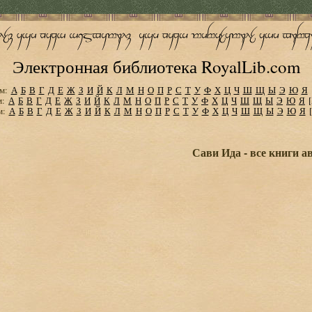
Электронная библиотека RoyalLib.com
м:
А
Б
В
Г
Д
Е
Ж
З
И
Й
К
Л
М
Н
О
П
Р
С
Т
У
Ф
Х
Ц
Ч
Ш
Щ
Ы
Э
Ю
Я
м:
А
Б
В
Г
Д
Е
Ж
З
И
Й
К
Л
М
Н
О
П
Р
С
Т
У
Ф
Х
Ц
Ч
Ш
Щ
Ы
Э
Ю
Я
м:
А
Б
В
Г
Д
Е
Ж
З
И
Й
К
Л
М
Н
О
П
Р
С
Т
У
Ф
Х
Ц
Ч
Ш
Щ
Ы
Э
Ю
Я
Сави Ида - все книги а