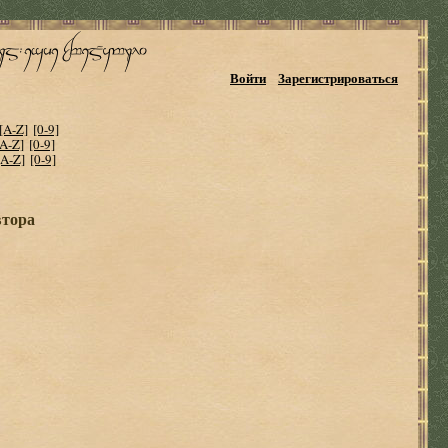
Войти
Зарегистрироваться
[A-Z]
[0-9]
[A-Z]
[0-9]
[A-Z]
[0-9]
втора