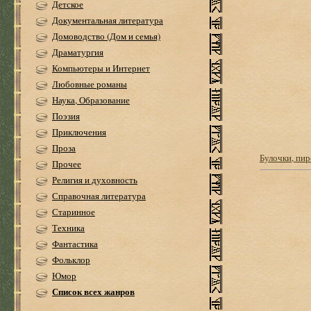
Детское
Документальная литература
Домоводство (Дом и семья)
Драматургия
Компьютеры и Интернет
Любовные романы
Наука, Образование
Поэзия
Приключения
Проза
Булочки, пи
Прочее
Религия и духовность
Справочная литература
Старинное
Техника
Фантастика
Фольклор
Юмор
Список всех жанров