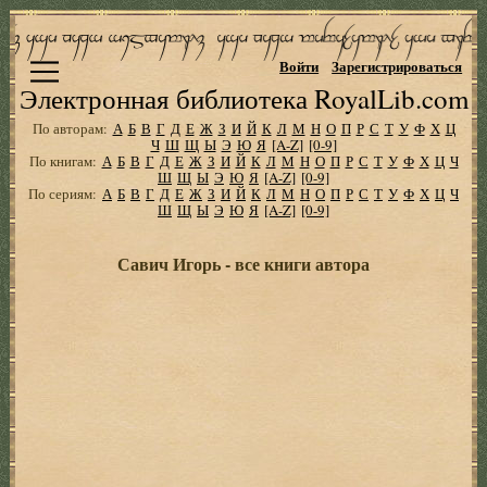
Войти
Зарегистрироваться
Электронная библиотека RoyalLib.com
По авторам:
А
Б
В
Г
Д
Е
Ж
З
И
Й
К
Л
М
Н
О
П
Р
С
Т
У
Ф
Х
Ц
Ч
Ш
Щ
Ы
Э
Ю
Я
[A-Z]
[0-9]
По книгам:
А
Б
В
Г
Д
Е
Ж
З
И
Й
К
Л
М
Н
О
П
Р
С
Т
У
Ф
Х
Ц
Ч
Ш
Щ
Ы
Э
Ю
Я
[A-Z]
[0-9]
По сериям:
А
Б
В
Г
Д
Е
Ж
З
И
Й
К
Л
М
Н
О
П
Р
С
Т
У
Ф
Х
Ц
Ч
Ш
Щ
Ы
Э
Ю
Я
[A-Z]
[0-9]
Савич Игорь - все книги автора