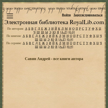
Войти
Зарегистрироваться
Электронная библиотека RoyalLib.com
По авторам:
А
Б
В
Г
Д
Е
Ж
З
И
Й
К
Л
М
Н
О
П
Р
С
Т
У
Ф
Х
Ц
Ч
Ш
Щ
Ы
Э
Ю
Я
[A-Z]
[0-9]
По книгам:
А
Б
В
Г
Д
Е
Ж
З
И
Й
К
Л
М
Н
О
П
Р
С
Т
У
Ф
Х
Ц
Ч
Ш
Щ
Ы
Э
Ю
Я
[A-Z]
[0-9]
По сериям:
А
Б
В
Г
Д
Е
Ж
З
И
Й
К
Л
М
Н
О
П
Р
С
Т
У
Ф
Х
Ц
Ч
Ш
Щ
Ы
Э
Ю
Я
[A-Z]
[0-9]
Савин Андрей - все книги автора