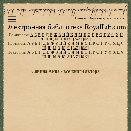
Войти
Зарегистрироваться
Электронная библиотека RoyalLib.com
По авторам:
А
Б
В
Г
Д
Е
Ж
З
И
Й
К
Л
М
Н
О
П
Р
С
Т
У
Ф
Х
Ц
Ч
Ш
Щ
Ы
Э
Ю
Я
[A-Z]
[0-9]
По книгам:
А
Б
В
Г
Д
Е
Ж
З
И
Й
К
Л
М
Н
О
П
Р
С
Т
У
Ф
Х
Ц
Ч
Ш
Щ
Ы
Э
Ю
Я
[A-Z]
[0-9]
По сериям:
А
Б
В
Г
Д
Е
Ж
З
И
Й
К
Л
М
Н
О
П
Р
С
Т
У
Ф
Х
Ц
Ч
Ш
Щ
Ы
Э
Ю
Я
[A-Z]
[0-9]
Савина Анна - все книги автора