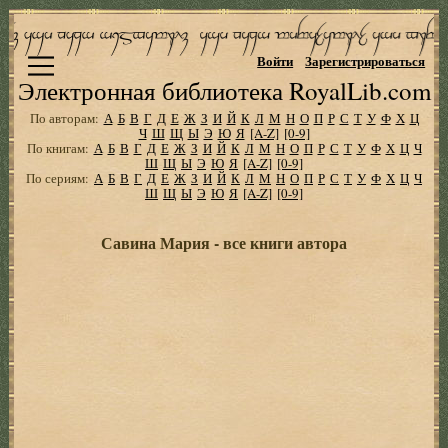
Войти
Зарегистрироваться
Электронная библиотека RoyalLib.com
По авторам:
А
Б
В
Г
Д
Е
Ж
З
И
Й
К
Л
М
Н
О
П
Р
С
Т
У
Ф
Х
Ц
Ч
Ш
Щ
Ы
Э
Ю
Я
[A-Z]
[0-9]
По книгам:
А
Б
В
Г
Д
Е
Ж
З
И
Й
К
Л
М
Н
О
П
Р
С
Т
У
Ф
Х
Ц
Ч
Ш
Щ
Ы
Э
Ю
Я
[A-Z]
[0-9]
По сериям:
А
Б
В
Г
Д
Е
Ж
З
И
Й
К
Л
М
Н
О
П
Р
С
Т
У
Ф
Х
Ц
Ч
Ш
Щ
Ы
Э
Ю
Я
[A-Z]
[0-9]
Савина Мария - все книги автора