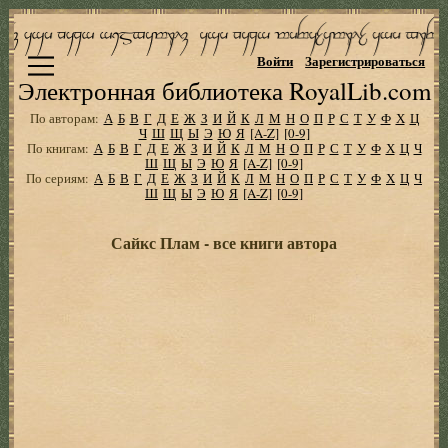
Войти
Зарегистрироваться
Электронная библиотека RoyalLib.com
По авторам:
А
Б
В
Г
Д
Е
Ж
З
И
Й
К
Л
М
Н
О
П
Р
С
Т
У
Ф
Х
Ц
Ч
Ш
Щ
Ы
Э
Ю
Я
[A-Z]
[0-9]
По книгам:
А
Б
В
Г
Д
Е
Ж
З
И
Й
К
Л
М
Н
О
П
Р
С
Т
У
Ф
Х
Ц
Ч
Ш
Щ
Ы
Э
Ю
Я
[A-Z]
[0-9]
По сериям:
А
Б
В
Г
Д
Е
Ж
З
И
Й
К
Л
М
Н
О
П
Р
С
Т
У
Ф
Х
Ц
Ч
Ш
Щ
Ы
Э
Ю
Я
[A-Z]
[0-9]
Сайкс Плам - все книги автора