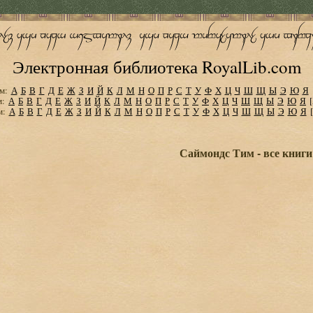
Электронная библиотека RoyalLib.com
м:
А
Б
В
Г
Д
Е
Ж
З
И
Й
К
Л
М
Н
О
П
Р
С
Т
У
Ф
Х
Ц
Ч
Ш
Щ
Ы
Э
Ю
Я
м:
А
Б
В
Г
Д
Е
Ж
З
И
Й
К
Л
М
Н
О
П
Р
С
Т
У
Ф
Х
Ц
Ч
Ш
Щ
Ы
Э
Ю
Я
м:
А
Б
В
Г
Д
Е
Ж
З
И
Й
К
Л
М
Н
О
П
Р
С
Т
У
Ф
Х
Ц
Ч
Ш
Щ
Ы
Э
Ю
Я
Саймондс Тим - все книги