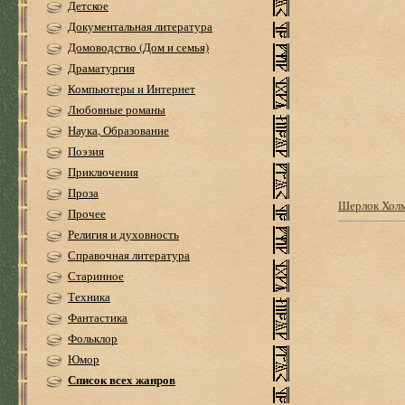
Детское
Документальная литература
Домоводство (Дом и семья)
Драматургия
Компьютеры и Интернет
Любовные романы
Наука, Образование
Поэзия
Приключения
Проза
Шерлок Холмс
Прочее
Религия и духовность
Справочная литература
Старинное
Техника
Фантастика
Фольклор
Юмор
Список всех жанров