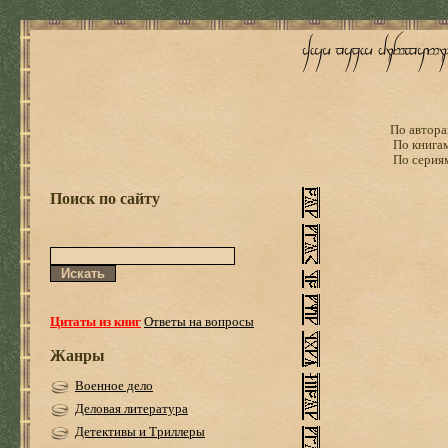
По автора
По книга
По серия
Поиск по сайту
Цитаты из книг
Ответы на вопросы
Жанры
Военное дело
Деловая литература
Детективы и Триллеры