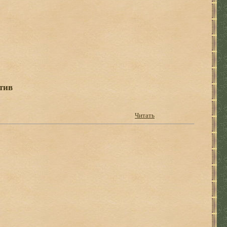
тив
Читать