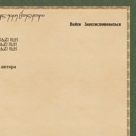
Войти
Зарегистрироваться
[A-Z]
[0-9]
[A-Z]
[0-9]
[A-Z]
[0-9]
 автора