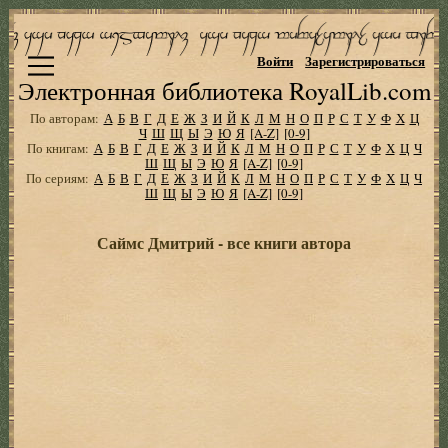
Войти
Зарегистрироваться
Электронная библиотека RoyalLib.com
По авторам:
А
Б
В
Г
Д
Е
Ж
З
И
Й
К
Л
М
Н
О
П
Р
С
Т
У
Ф
Х
Ц
Ч
Ш
Щ
Ы
Э
Ю
Я
[A-Z]
[0-9]
По книгам:
А
Б
В
Г
Д
Е
Ж
З
И
Й
К
Л
М
Н
О
П
Р
С
Т
У
Ф
Х
Ц
Ч
Ш
Щ
Ы
Э
Ю
Я
[A-Z]
[0-9]
По сериям:
А
Б
В
Г
Д
Е
Ж
З
И
Й
К
Л
М
Н
О
П
Р
С
Т
У
Ф
Х
Ц
Ч
Ш
Щ
Ы
Э
Ю
Я
[A-Z]
[0-9]
Саймс Дмитрий - все книги автора