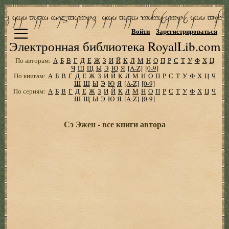
Войти
Зарегистрироваться
Электронная библиотека RoyalLib.com
По авторам:
А
Б
В
Г
Д
Е
Ж
З
И
Й
К
Л
М
Н
О
П
Р
С
Т
У
Ф
Х
Ц
Ч
Ш
Щ
Ы
Э
Ю
Я
[A-Z]
[0-9]
По книгам:
А
Б
В
Г
Д
Е
Ж
З
И
Й
К
Л
М
Н
О
П
Р
С
Т
У
Ф
Х
Ц
Ч
Ш
Щ
Ы
Э
Ю
Я
[A-Z]
[0-9]
По сериям:
А
Б
В
Г
Д
Е
Ж
З
И
Й
К
Л
М
Н
О
П
Р
С
Т
У
Ф
Х
Ц
Ч
Ш
Щ
Ы
Э
Ю
Я
[A-Z]
[0-9]
Сэ Эжен - все книги автора