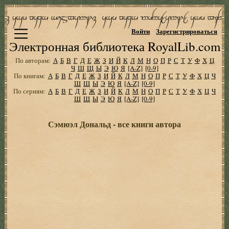
Войти
Зарегистрироваться
Электронная библиотека RoyalLib.com
По авторам:
А
Б
В
Г
Д
Е
Ж
З
И
Й
К
Л
М
Н
О
П
Р
С
Т
У
Ф
Х
Ц
Ч
Ш
Щ
Ы
Э
Ю
Я
[A-Z]
[0-9]
По книгам:
А
Б
В
Г
Д
Е
Ж
З
И
Й
К
Л
М
Н
О
П
Р
С
Т
У
Ф
Х
Ц
Ч
Ш
Щ
Ы
Э
Ю
Я
[A-Z]
[0-9]
По сериям:
А
Б
В
Г
Д
Е
Ж
З
И
Й
К
Л
М
Н
О
П
Р
С
Т
У
Ф
Х
Ц
Ч
Ш
Щ
Ы
Э
Ю
Я
[A-Z]
[0-9]
Сэмюэл Дональд - все книги автора