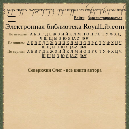
Войти
Зарегистрироваться
Электронная библиотека RoyalLib.com
По авторам:
А
Б
В
Г
Д
Е
Ж
З
И
Й
К
Л
М
Н
О
П
Р
С
Т
У
Ф
Х
Ц
Ч
Ш
Щ
Ы
Э
Ю
Я
[A-Z]
[0-9]
По книгам:
А
Б
В
Г
Д
Е
Ж
З
И
Й
К
Л
М
Н
О
П
Р
С
Т
У
Ф
Х
Ц
Ч
Ш
Щ
Ы
Э
Ю
Я
[A-Z]
[0-9]
По сериям:
А
Б
В
Г
Д
Е
Ж
З
И
Й
К
Л
М
Н
О
П
Р
С
Т
У
Ф
Х
Ц
Ч
Ш
Щ
Ы
Э
Ю
Я
[A-Z]
[0-9]
Северюхин Олег - все книги автора